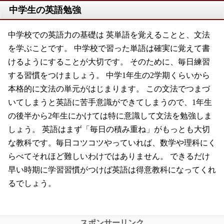
要点 仮定法
中学生の英語勉強
2019/7/15
リスニング並べ替え問題TotalEnglish1年
2019/3/11
中学校での英語力の基礎は 英単語を覚えることと、文法
リスニング並べ替え問題NEWCROWN1年
を学ぶことです。 中学校で習った単語は確実に覚えて書
2018/10/6
けるようにすることが大切です。 そのために、毎日練習
リスニング問題
1年unit9 絵選択問題
1年unit9 選択問題
する習慣をつけましょう。 中学1年生の2学期くらいから
2018/9/4
3年
本格的に文法の単元がはじまります。 この文法でつまづ
unit6 単語問題1
unit6 単語問題2
unit6 穴埋め問題1
unit6 穴埋め問題2
unit6 穴埋め問題3
unit6 穴埋め問題4
いてしまうと英語に苦手意識ができてしまうので、1年生
unit6 絵選択問題
unit6 リスニングテスト
の後半から2年生にかけては特に意識して文法を勉強しま
2018/8/23
しょう。 英語はまず「毎日の積み重ね」がもっとも大切
1年
選択問題_疑問文1
2
3
4
5
な教科です。毎日コツコツやっていれば、数学や理科にく
2018/8/1
1年
選択問題_be動詞否定文
2
3
4
5
らべてそれほど難しいわけではありません。 できるだけ
2018/7/31
早い時期に学習習慣がつけば英語は得意教科になってくれ
単語・例文検索
エラーを修正
るでしょう。
2018/7/25
1年
選択問題_一般動詞1
2
3
4
5
2018/7/18
unit4 リスニングテスト