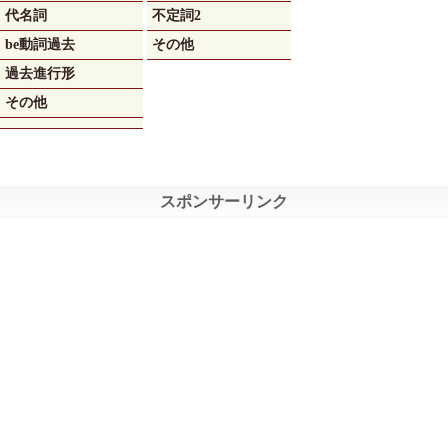
代名詞
不定詞2
be動詞過去
その他
過去進行形
その他