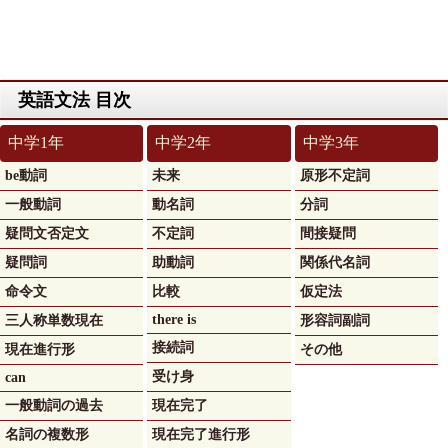
英語文法 目次
be動詞
未来
原形不定詞
一般動詞
動名詞
分詞
疑問文否定文
不定詞
間接疑問
疑問詞
助動詞
関係代名詞
命令文
比較
仮定法
there is
三人称単数現在
形容詞副詞
接続詞
現在進行形
その他
受け身
can
一般動詞の過去
現在完了
名詞の複数形
現在完了進行形