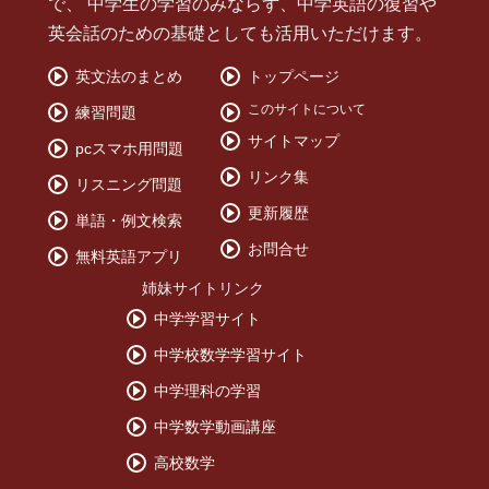
で、 中学生の学習のみならず、中学英語の復習や
択問題
英会話のための基礎としても活用いただけます。
2018/5/26
リスニング問題
英文法のまとめ
トップページ
2年
このサイトについて
練習問題
unit6 単語選択問題
unit6 単語順
unit6 単語
unit6 穴埋め
unit6 穴埋
サイトマップ
め2
unit6 穴埋め3
pcスマホ用問題
1年
リンク集
リスニング問題
unit0 単語
unit1 単語
更新履歴
2018/5/25
単語・例文検索
2年生 リスニング問題
お問合せ
無料英語アプリ
unit5 単語選択問題
unit5 単語順
unit5 単語
unit5 穴埋め
unit5 穴埋
め2
unit5 穴埋め2
unit5 穴埋め2
unit5 リスニングテスト
姉妹サイトリンク
unit4 単語選択問題
unit4 単語順
unit4 単語
unit4 穴埋め
unit4 穴埋
中学学習サイト
め2
unit4 穴埋め2
unit4 穴埋め2
unit4 リスニングテスト
中学校数学学習サイト
2018/5/24
2年生リスニング問題
中学理科の学習
unit3 リスニングテスト
中学数学動画講座
unit3 単語選択問題
unit3 単語順
高校数学
unit3 単語