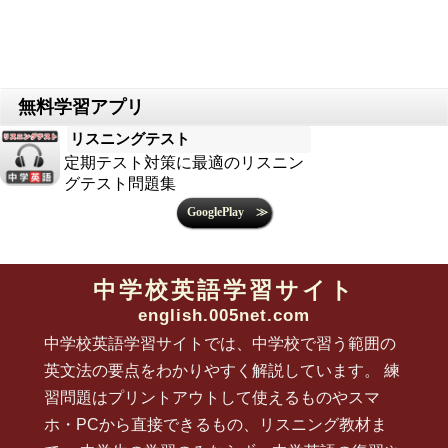
リスニング1年
unit8 単語
2018/6/5
リスニング１年
unit7 単語1
unit7 単語2
unit7 時刻選択
2018/6/1
練習問題2年
助動詞4
助動詞5
リスニングテスト
リスニング1年
unit6 単語1
unit6 単語2
unit6 絵選択問題
unit6 選択問題
定期テスト対策に最適のリスニン
2018/5/30
グテスト問題集
練習問題 2年
一般動詞過去形(復習1)
一般動詞過去形(復習2)
be動詞過去形3
過去進行形4
thereis3
未来形4
未来形5
リスニング1年
中学校英語学習サイト
unit5 単語1
unit5 単語2
unit5 絵選択問題
unit5 選択問題
english.005net.com
2018/5/29
リスニング問題
中学校英語学習サイトでは、中学校で習う範囲の
1年
unit4 単語1
unit4 単語2
unit4 単語3
unit4 絵選択問題
英文法の要点をわかりやすく解説しています。 練
3年
unit0 単語選択問題
unit0 穴埋め問題
習問題はプリントアウトして使えるものやスマ
2018/5/28
ホ・PCから直接できるもの、リスニング教材ま
リスニング問題 1年
unit1 選択問題
unit2 単語
unit2 選択問題
unit3 単語
unit3 選択問題
unit3 絵選