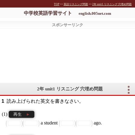
TOP
>>
英語リスニング問題
>>
2年 unit1 リスニング 穴埋め問題
中学校英語学習サイト
english.005net.com
2年 unit1 リスニング 穴埋め問題
読み上げられた英文を書きなさい。
再生
a student
ago.