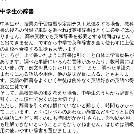
中学生の辞書
中学生が、授業の予習復習や定期テスト勉強をする場合、教科
書の後ろの付録で単語を調べれば英和辞書はとくに必要ではあ
りません。 高校受験でも英和辞書を必要とする場面はほとん
ど出てきません。ですから中学で英和辞書を全く使わずに上位
の高校へ合格する生徒も大勢います。
ところが、上で書いたように辞書は引くこと自体に学習効果が
あります。調べた単語にいろんな意味があったり、教科書には
ない使い方、例文を見つけたりします。 また、調べた単語の
まわりにある語法や用例、他の意味が目に入ることもありま
す。英語の辞書をよくひく生徒は例外なく英語好きの英語の得
意な生徒です。
そして、高校進学の後を考えた場合、中学生のうちから辞書を
引くことに慣れておくのは大切です。
ただし、辞書を引くのは慣れていないと難しく、時間もかかっ
てしまいます。とくにレベルのあわない辞書などを使うと目的
の単語にたどり着くのにも時間がかかり さらに、説明の内容
も理解できないということにもなりかねません。はじめは初級
用の使いやすい辞書を選びましょう。