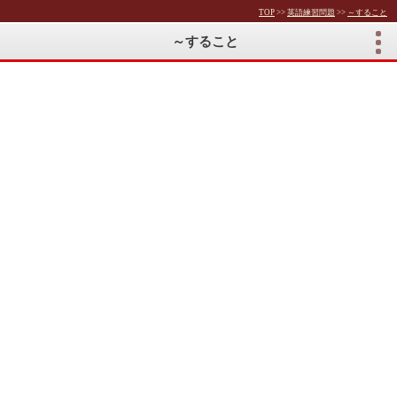
TOP
>>
英語練習問題
>>
～すること
～すること