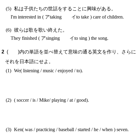
私は子供たちの世話をすることに興味がある。
I'm interested in ( アtaking イto take ) care of children.
彼らは歌を歌い終えた。
They finished ( アsinging イto sing ) the song.
( )内の単語を並べ替えて意味の通る英文を作り、さらに
それを日本語にせよ。
We( listening / music / enjoyed / to).
( soccer / is / Mike/ playing / at / good).
Ken( was / practicing / baseball / started / he / when ) seven.