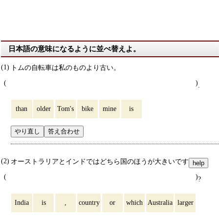
日本語の意味になるように並べ替えよ。
トムの自転車は私のものより古い。
.
than
older
Tom's
bike
mine
is
やり直し
答え合わせ
オーストラリアとインドではどちら国のほうが大きいですか。
help
?
India
is
,
country
or
which
Australia
larger