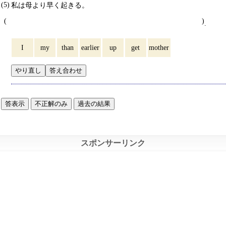
私は母より早く起きる。
.
I
my
than
earlier
up
get
mother
やり直し
答え合わせ
答表示
不正解のみ
過去の結果