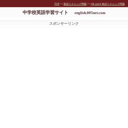
TOP
>>
英語リスニング問題
>>
1年 unit4 単語リスニング問題
中学校英語学習サイト
english.005net.com