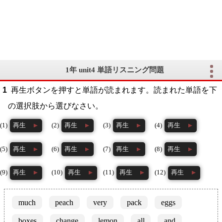
1年 unit4 単語リスニング問題
再生ボタンを押すと単語が読まれます。読まれた単語を下
の選択肢から選びなさい。
再生
再生
再生
再生
再生
再生
再生
再生
再生
再生
再生
再生
much
peach
very
pack
eggs
boxes
change
lemon
all
and