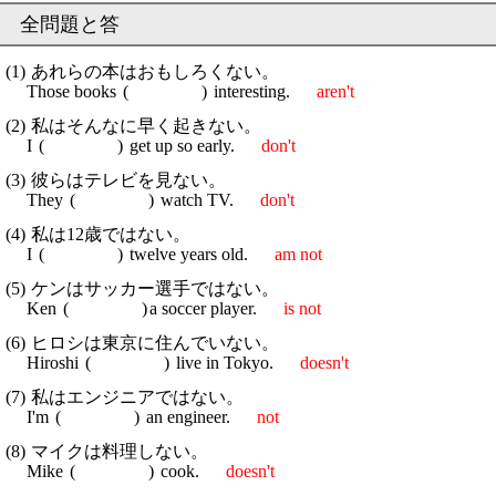
あれらの本はおもしろくない。
Those books
interesting.
aren't
私はそんなに早く起きない。
I
get up so early.
don't
彼らはテレビを見ない。
They
watch TV.
don't
私は12歳ではない。
I
twelve years old.
am not
ケンはサッカー選手ではない。
Ken
a soccer player.
is not
ヒロシは東京に住んでいない。
Hiroshi
live in Tokyo.
doesn't
私はエンジニアではない。
I'm
an engineer.
not
マイクは料理しない。
Mike
cook.
doesn't