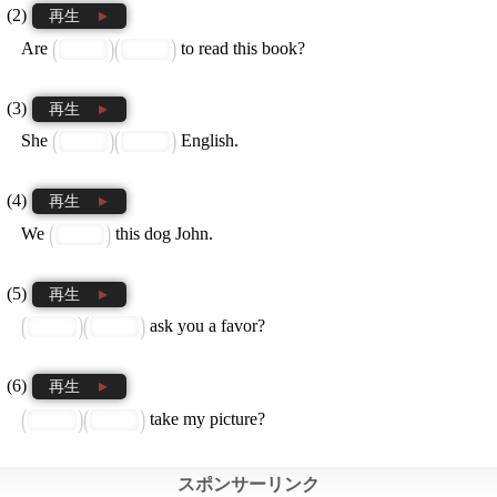
再生
Are
to read this book?
再生
She
English.
再生
We
this dog John.
再生
ask you a favor?
再生
take my picture?