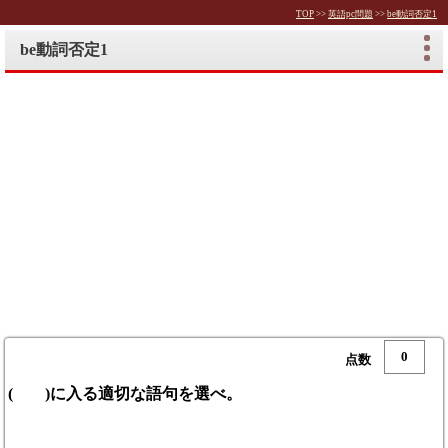
TOP
>>
英語pc問題
>>
be動詞否定1
be動詞否定1
0
( )に入る適切な語句を選べ。