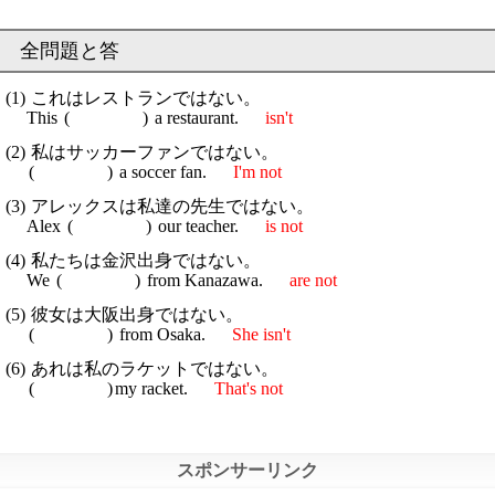
これはレストランではない。
This
a restaurant.
isn't
私はサッカーファンではない。
a soccer fan.
I'm not
アレックスは私達の先生ではない。
Alex
our teacher.
is not
私たちは金沢出身ではない。
We
from Kanazawa.
are not
彼女は大阪出身ではない。
from Osaka.
She isn't
あれは私のラケットではない。
my racket.
That's not