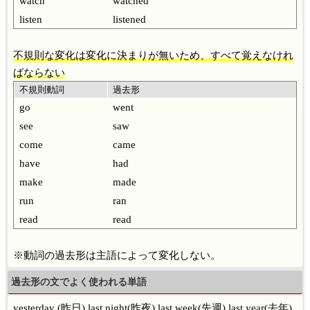
watch
watched
listen
listened
不規則な変化は変化に決まりが無いため、すべて覚えなけれ
ばならない
不規則動詞
過去形
go
went
see
saw
come
came
have
had
make
made
run
ran
read
read
※動詞の過去形は主語によって変化しない。
過去形の文でよく使われる単語
yesterday (昨日)
last night(昨夜)
last week(先週)
last year(去年)