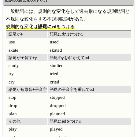
一般動詞には、規則的な変化をして過去形になる規則動詞と
不規則な変化をする不規則動詞がある。
規則的な変化は
語尾にed
をつける
語尾がe
語尾にdだけつける
use
used
skate
skated
語尾が子音字+y
語尾のyをiにかえてed
study
studied
try
tried
cry
cried
語尾が短母音+子音字
語尾の子音字を重ねてed
stop
stopped
drop
dropped
plan
planned
その他
語尾にedをつける
play
played