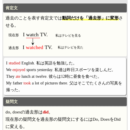
肯定文
過去のことを表す肯定文では
動詞だけを「過去形」に変形
さ
せる。
I watch TV.
現在形
私はテレビを見る
I
watched
TV.
私はテレビを見た
過去形
I
studied
English. 私は英語を勉強した。
We
enjoyed
sports yesterday. 私達は昨日スポーツを楽しんだ。
They
ate
lunch at twelve. 彼らは12時に昼食を食べた。
My father
took
a lot of pictures there. 父はそこでたくさんの写真を
撮った。
疑問文
do, doesの過去形は
did
。
現在形の疑問文を過去形の疑問文にするにはDo, DoesをDid
に変える。