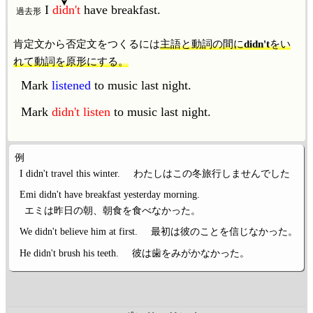
I
didn't
have breakfast.
過去形
肯定文から否定文をつくるには
主語と動詞の間に
didn't
をい
れて動詞を原形にする。
Mark
listened
to music last night.
Mark
didn't listen
to music last night.
例
I didn't travel this winter.
わたしはこの冬旅行しませんでした
Emi didn't have breakfast yesterday morning.
エミは昨日の朝、朝食を食べなかった。
We didn't believe him at first.
最初は彼のことを信じなかった。
He didn't brush his teeth.
彼は歯をみがかなかった。