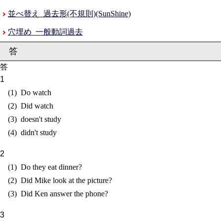
並べ替え_過去形(不規則)(SunShine)
穴埋め_一般動詞過去
答
Do watch
Did watch
doesn't study
didn't study
Do they eat dinner?
Did Mike look at the picture?
Did Ken answer the phone?