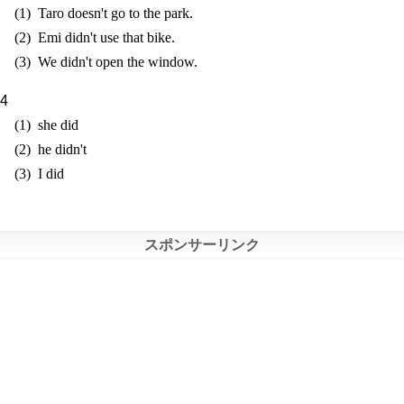
Taro doesn't go to the park.
Emi didn't use that bike.
We didn't open the window.
she did
he didn't
I did