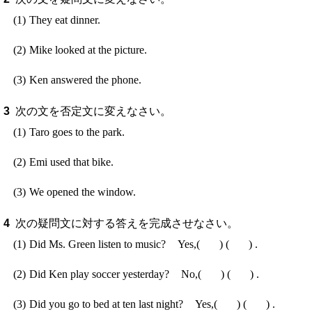
They eat dinner.
Mike looked at the picture.
Ken answered the phone.
次の文を否定文に変えなさい。
Taro goes to the park.
Emi used that bike.
We opened the window.
次の疑問文に対する答えを完成させなさい。
Did Ms. Green listen to music?
Yes,
(
)
(
)
.
Did Ken play soccer yesterday?
No,
(
)
(
)
.
Did you go to bed at ten last night?
Yes,
(
)
(
)
.