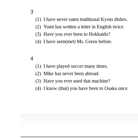
I have never eaten traditional Kyoto dishes.
Yumi has written a letter in English twice.
Have you ever been to Hokkaido?
I have seen(met) Ms. Green before.
I have played soccer many times.
Mike has never been abroad.
Have you ever used that machine?
I know (that) you have been to Osaka once.