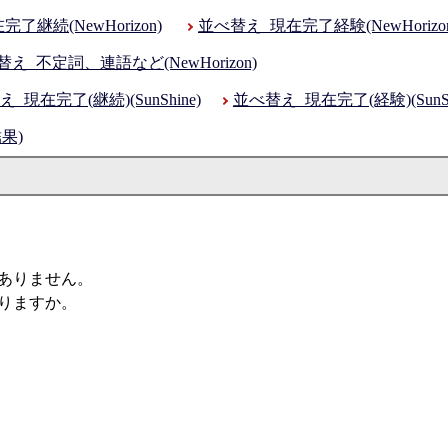
了継続(NewHorizon)
並べ替え_現在完了経験(NewHorizon
え_不定詞、連語など(NewHorizon)
_現在完了(継続)(SunShine)
並べ替え_現在完了(経験)(SunSh
果)
。
ありません。
りますか。