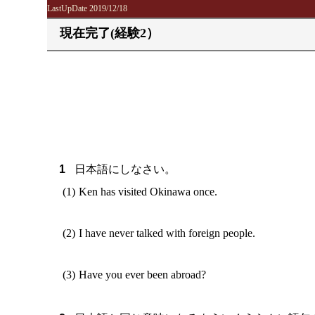
LastUpDate 2019/12/18
現在完了(経験2）
日本語にしなさい。
Ken has visited Okinawa once.
I have never talked with foreign people.
Have you ever been abroad?