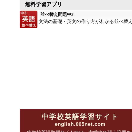
並べ替え問題中3
文法の基礎・英文の作り方がわかる並べ替え
中学校英語学習サイト
english.005net.com