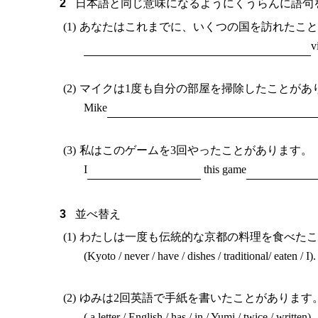
日本語と同じ意味になるようにくうらんに語
あなたはこれまでに、いくつの国を訪れたこ
v
マイクは1度も自分の部屋を掃除したことがあ
Mike
私はこのゲームを3回やったことがあります。
I
this game
並べ替え
わたしは一度も伝統的な京都の料理を食べた
(Kyoto / never / have / dishes / traditional/ eaten / I).
ゆみは2回英語で手紙を書いたことがあります
( a letter / English / has / in / Yumi / twice / written).