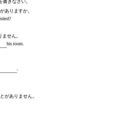
句を書きなさい。
とがありますか。
isited?
りません。
his room.
.
ことがありません。
。