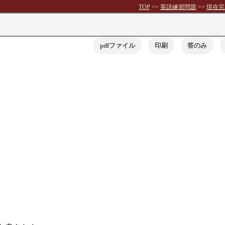
TOP
>>
英語練習問題
>>
現在完
pdfファイル
印刷
答のみ