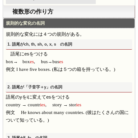
複数形の作り方
規則的な変化の名詞
規則的な変化には４つの規則がある。
1. 語尾がch, th, sh, o, x, s の名詞
語尾にesをつける
box→ box
es
, bus→bus
es
例文 I have five boxes. (私は５つの箱を持っている。)
2. 語尾が「子音字＋y」の名詞
語尾のyをiに変えてesをつける
country → countr
ies
, story → stor
ies
例文 He knows about many countries. (彼はたくさんの国に
ついて知っている。)
3. 語尾がf, fe の名詞