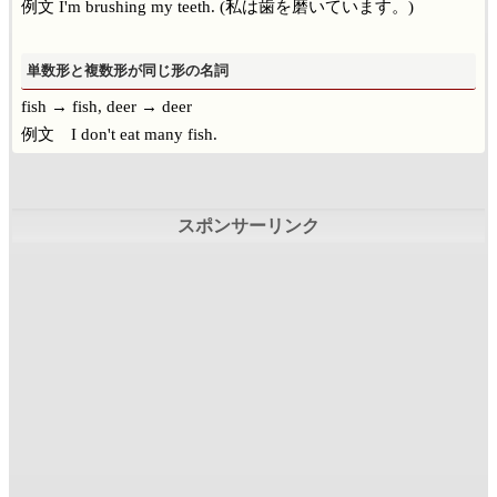
例文 I'm brushing my teeth. (私は歯を磨いています。)
単数形と複数形が同じ形の名詞
fish → fish,
deer → deer
例文 I don't eat many fish.