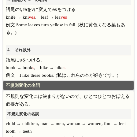
語尾のf, feをvに変えてesをつける
knife → kni
ves
, leaf → lea
ves
例文 Some leaves turn yellow in fall. (秋に黄色くなる葉もあ
る。)
4. それ以外
語尾にsをつける。
book → book
s
, bike → bike
s
例文 I like these books. (私はこれらの本が好きです。)
不規則変化の名詞
不規則な変化には決まりがないので、ひとつひとつおぼえる
必要がある。
不規則変化の名詞
child → children,
man → men,
woman → women,
foot → feet
tooth → teeth