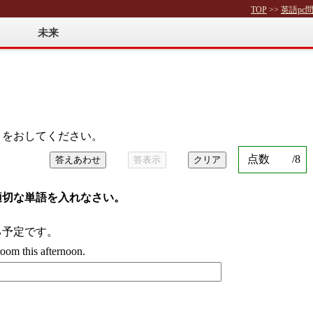
TOP
>>
英語pc
未来
」をおしてください。
点数
/
8
答えあわせ
答表示
クリア
適切な単語を入れなさい。
る予定です。
s afternoon.