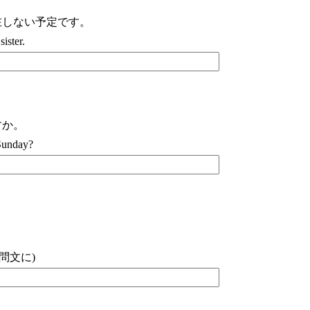
在しない予定です。
ster.
すか。
nday?
.(疑問文に)