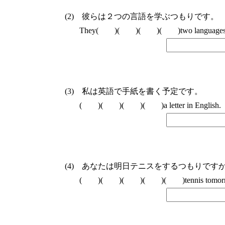
彼らは２つの言語を学ぶつもりです。
They( )( )( )( )two languages
私は英語で手紙を書く予定です。
( )( )( )( )a letter in English.
あなたは明日テニスをするつもりです
( )( )( )( )( )tennis tomorr