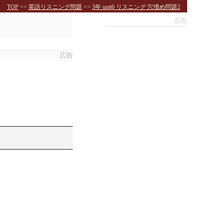
TOP
>>
英語リスニング問題
>>
3年 unit6 リスニング 穴埋め問題2