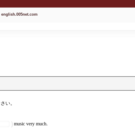
english.005net.com
なさい。
music very much.