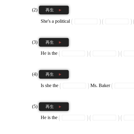
再生
She's a political
再生
He is the
再生
Is she the
Ms. Baker
再生
He is the