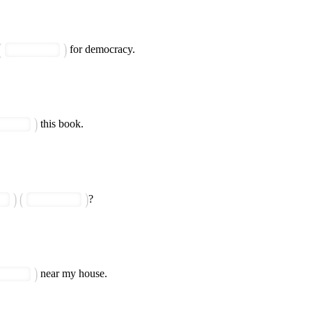
for democracy.
this book.
?
near my house.