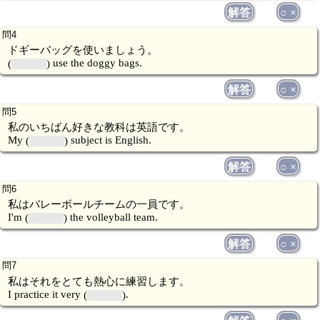
解答
○ ×
ドギーバッグを使いましょう。
use the doggy bags.
解答
○ ×
私のいちばん好きな教科は英語です。
My
subject is English.
解答
○ ×
私はバレーボールチームの一員です。
I'm
the volleyball team.
解答
○ ×
私はそれをとても熱心に練習します。
I practice it very
.