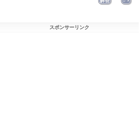
解答
○ ×