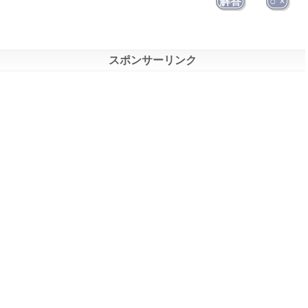
解答
○ ×