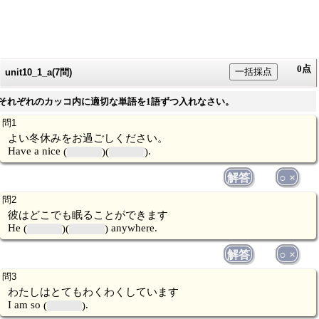
0点
一括採点
unit10_1_a(7問)
それぞれのカッコ内に適切な単語を1語ずつ入れなさい。
よい冬休みをお過ごしください。
Have a nice
.
解答
○ ×
彼はどこでも眠ることができます
He
anywhere.
解答
○ ×
わたしはとてもわくわくしています
I am so
.